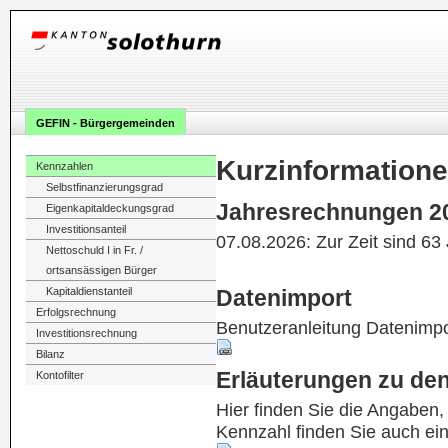
GEFIN - Bürgergemeinden
Kurzinformation
Kennzahlen
Selbstfinanzierungsgrad
Jahresrechnungen 2
Eigenkapitaldeckungsgrad
Investitionsanteil
07.08.2026: Zur Zeit sind 63
Nettoschuld I in Fr. /
ortsansässigen Bürger
Kapitaldienstanteil
Datenimport
Erfolgsrechnung
Benutzeranleitung Datenimpo
Investitionsrechnung
Bilanz
Erläuterungen zu de
Kontofilter
Hier finden Sie die Angaben
Kennzahl finden Sie auch ei