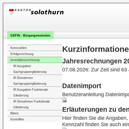
GEFIN - Bürgergemeinden
Kurzinformation
Kennzahlen
Erfolgsrechnung
Jahresrechnungen 2
Investitionsrechnung
IR Ausgaben
07.08.2026: Zur Zeit sind 63
Sachgruppengliederung
IR Einnahmen
Sachgruppengliederung
Datenimport
IR Ausgaben Funktionale
Benutzeranleitung Datenimpo
Gliederung
IR Einnahmen Funktionale
Gliederung
Erläuterungen zu de
Bilanz
Hier finden Sie die Angaben
Kontofilter
Kennzahl finden Sie auch ei