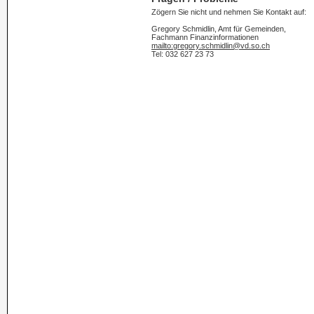
Zögern Sie nicht und nehmen Sie Kontakt auf:
Gregory Schmidlin, Amt für Gemeinden,
Fachmann Finanzinformationen
mailto:gregory.schmidlin@vd.so.ch
Tel: 032 627 23 73