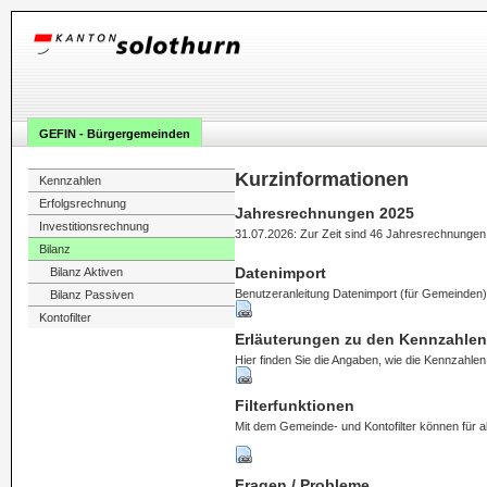
GEFIN - Bürgergemeinden
Kurzinformationen
Kennzahlen
Erfolgsrechnung
Jahresrechnungen 2025
Investitionsrechnung
31.07.2026: Zur Zeit sind 46 Jahresrechnungen v
Bilanz
Datenimport
Bilanz Aktiven
Benutzeranleitung Datenimport (für Gemeinden)
Bilanz Passiven
Kontofilter
Erläuterungen zu den Kennzahlen
Hier finden Sie die Angaben, wie die Kennzahle
Filterfunktionen
Mit dem Gemeinde- und Kontofilter können für a
Fragen / Probleme